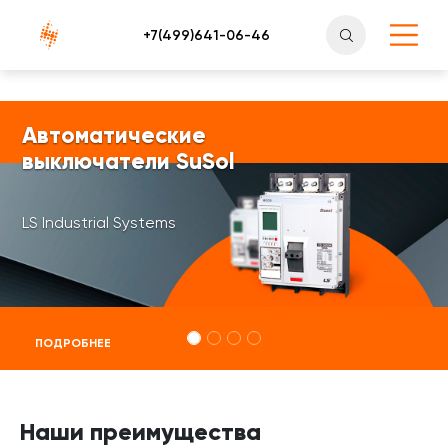
Атлантснаб
Автоматические
выключатели SuSol
LS Industrial Systems
ПОДРОБНЕЕ
Наши преимущества