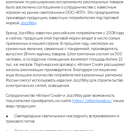
кампании по расширению ассортимента реализуемых товаров
было заключено соглашение о сотрудничестве с известным
игроком на рынке светотехники ООО «ВТЛ». Это предприятие
производит продукцию, известную потребителям под торговой
маркой
JazzWay
.
Бренд JazzWay известен российским потребителям с 2008 года
и сейчас продукция этой торговой марки входит в число самых
признанных в нашей стране. В прошлом году, несмотря на
кризисные явления, связанные с пандемией, производитель
выпустил 28 млн единиц товаров. Штат компании состоит из 300
человек, а складские помещения занимают площадь более 22
тыс. кв. метров. Партнерский договор с «Атлант Снаб» расширяет
каналы реализации производителя. Благодаря соглашению
еще большее количество потребителей в различных регионах
России смогут использовать изделия JazzWay для строительства
электрических сетей, освещения.
Сотрудничество «Атлант Снаб» и JazzWay дает возможность
покупателям приобретать на сайте
https://atlantsnab.ru/
такие
виды продукции:
● Светодиодные светильники накладного, встраиваемого и
трекового типов;