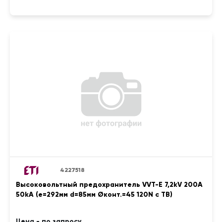
4227518
Высоковольтный предохранитель VVT-E 7,2kV 200A
50kA (e=292мм d=85мм Øконт.=45 120N с ТВ)
Цена - по запросу