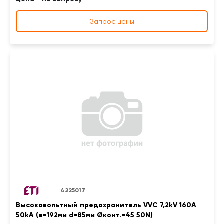
Запрос цены
4225017
Высоковольтный предохранитель VVC 7,2kV 160A
50kA (e=192мм d=85мм Øконт.=45 50N)