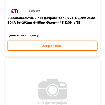
4227519
Высоковольтный предохранитель VVT-E 7,2kV 250A
50kA (e=292мм d=85мм Øконт.=45 120N с ТВ)
Цена - по запросу
Запрос цены