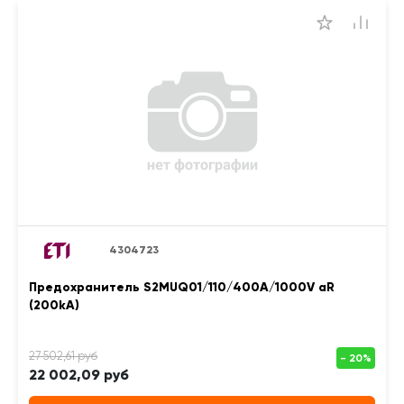
4304723
Предохранитель S2MUQ01/110/400A/1000V aR
(200kA)
22 002,09 руб