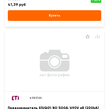
41,39 руб
Купить
4383126
Предохранитель S1UQ01/80/500A/690V aR (200kA)