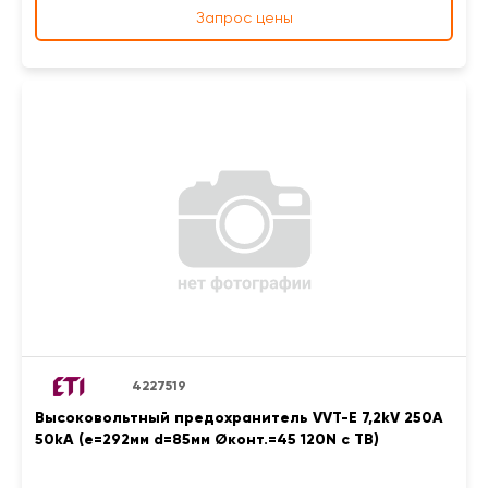
Запрос цены
4227519
Высоковольтный предохранитель VVT-E 7,2kV 250A
50kA (e=292мм d=85мм Øконт.=45 120N с ТВ)