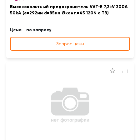
Высоковольтный предохранитель VVT-E 7,2kV 200A
50kA (e=292мм d=85мм Øконт.=45 120N с ТВ)
Цена - по запросу
Запрос цены