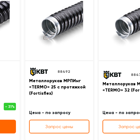
88492
884
Металлорукав МРПИнг
Металлорукав 
«TERMO» 25 с протяжкой
«TERMO» 32 (Fort
(Fortisflex)
Цена - по запросу
Цена - по запро
Запрос цены
Запрос ц