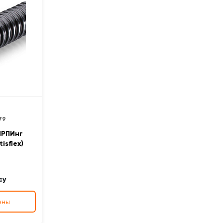
79
МРПИнг
isflex)
су
ены