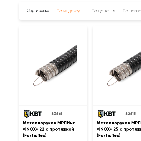
Сортировка:
По индексу
По цене
По назв
83661
82615
Металлорукав МРПИнг
Металлорукав МРП
«INOX» 22 с протяжкой
«INOX» 25 с протяж
(Fortisflex)
(Fortisflex)