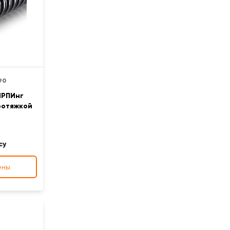
90
МРПИнг
ротяжкой
су
ены