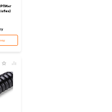
МРПИнг
sflex)
су
ены