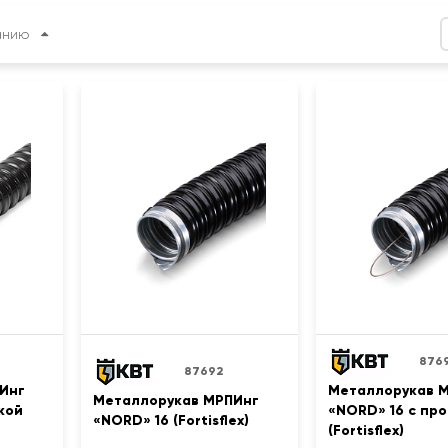
анию
876
87692
Инг
Металлорукав 
Металлорукав МРПИнг
кой
«NORD» 16 с пр
«NORD» 16 (Fortisflex)
(Fortisflex)