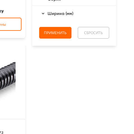
су
Ширина (мм)
ены
72