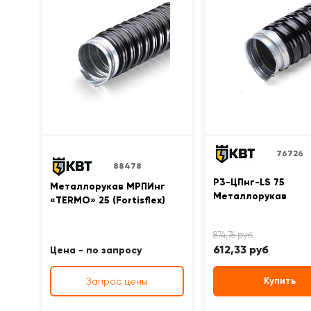
76726
88478
Р3-ЦПнг-LS 75
Металлорукав МРПИнг
Металлорукав
«TERMO» 25 (Fortisflex)
612,33 руб
Цена - по запросу
Запрос цены
Купить