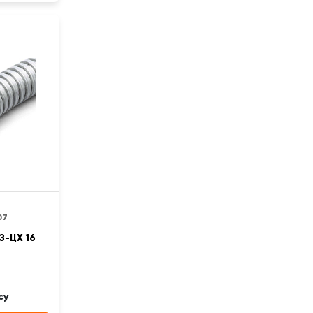
07
З-ЦХ 16
су