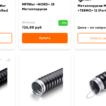
МРПИнг «NORD» 25
Инг
Металлорукав 
Металлорукав
flex)
«TERMO» 12 (Forti
126,88 руб
Цена - по запро
Купить
Запрос ц