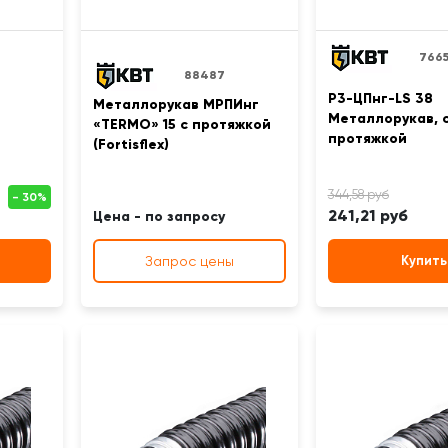
7665
88487
Р3-ЦПнг-LS 38
Металлорукав МРПИнг
Металлорукав, 
«TERMO» 15 с протяжкой
протяжкой
(Fortisflex)
241,21 руб
Цена - по запросу
Запрос цены
Купить