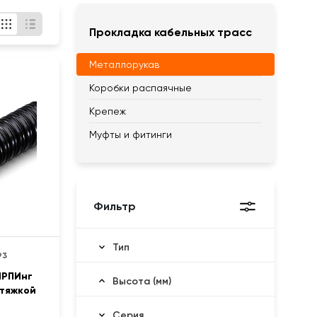
Прокладка кабельных трасс
Металлорукав
Коробки распаячные
Крепеж
Муфты и фитинги
Фильтр
Тип
93
МРПИнг
Высота (мм)
отяжкой
Серия