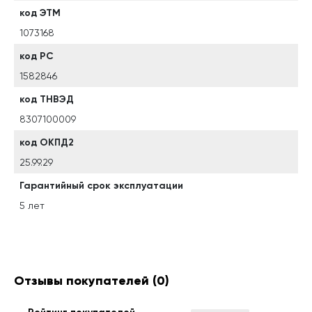
код ЭТМ
1073168
код РС
1582846
код ТНВЭД
8307100009
код ОКПД2
25.99.29
Гарантийный срок эксплуатации
5 лет
Отзывы покупателей
(0)