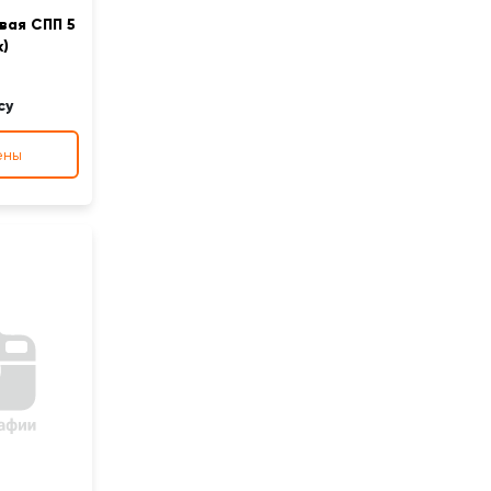
вая СПП 5
x)
су
ены