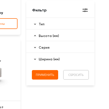
Фильтр
су
ены
Тип
Высота (мм)
Серия
Ширина (мм)
49