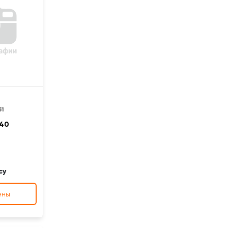
51
 40
су
ены