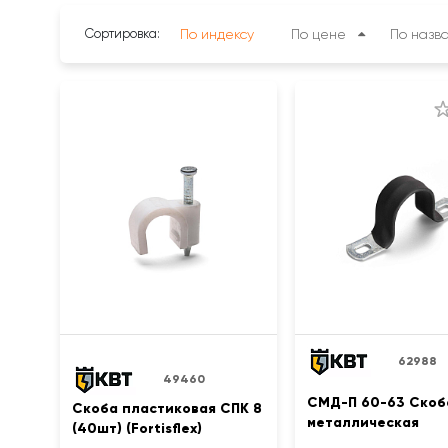
Сортировка:
По индексу
По цене
По назв
62988
49460
СМД-П 60-63 Скоб
Скоба пластиковая СПК 8
металлическая
(40шт) (Fortisflex)