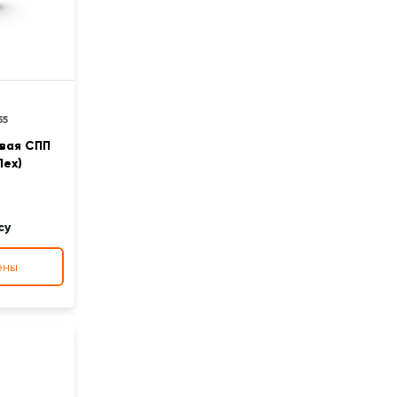
55
вая СПП
lex)
су
ены