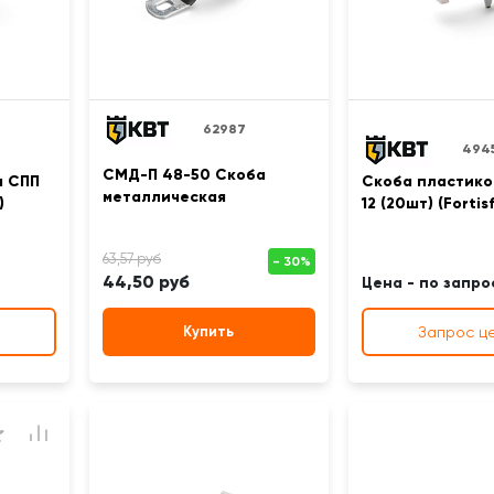
62987
494
СМД-П 48-50 Скоба
я СПП
Скоба пластико
металлическая
)
12 (20шт) (Fortisf
44,50 руб
Цена - по запро
Купить
Запрос ц