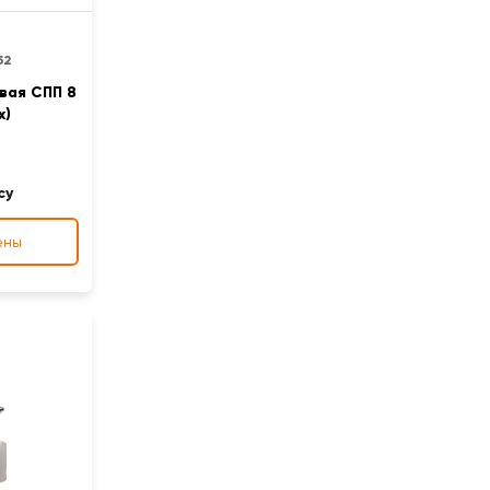
52
вая СПП 8
x)
су
ены