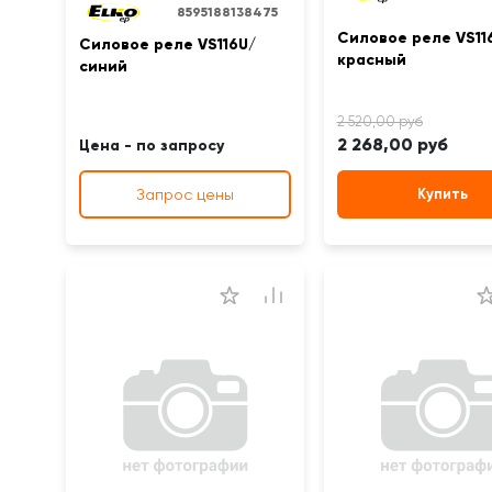
8595188138475
Силовое реле VS11
Силовое реле VS116U/
красный
синий
2 268,00 руб
Цена - по запросу
Запрос цены
Купить