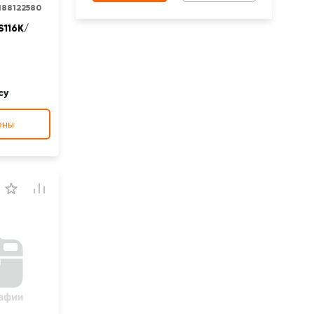
188122580
S116K/
су
ены