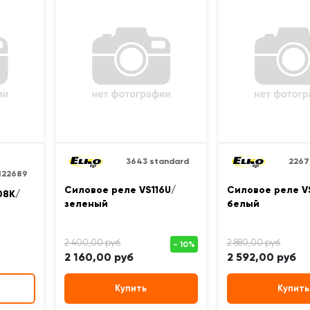
3643 standard
2267
122689
Силовое реле VS116U/
Силовое реле V
08K/
зеленый
белый
2 160,00 руб
2 592,00 руб
Купить
Купить