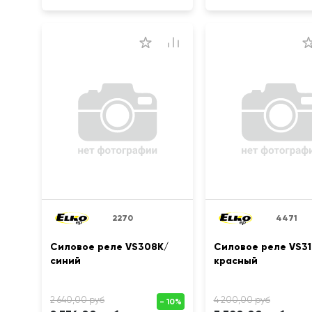
2270
4471
Силовое реле VS308K/
Силовое реле VS31
синий
красный