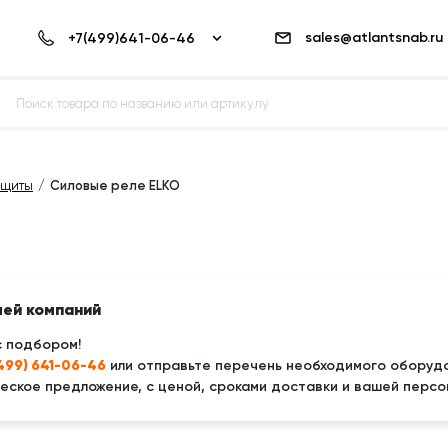
sales@atlantsnab.ru
ащиты
Силовые реле ELKO
лей компаний
с подбором!
(499) 641-06-46
или отправьте перечень необходимого оборудо
ское предложение, с ценой, сроками доставки и вашей персо