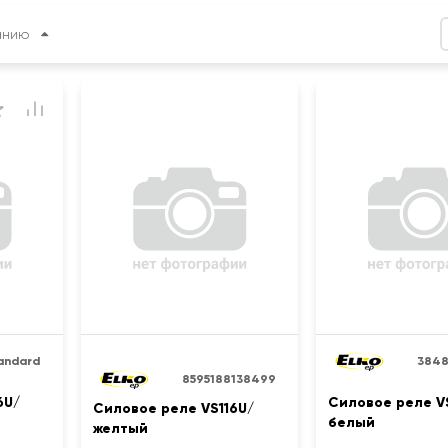
анию
andard
384
8595188138499
6U/
Силовое реле V
Силовое реле VS116U/
белый
желтый