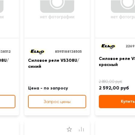
2269
138512
8595188138505
Силовое реле V
08U/
Силовое реле VS308U/
красный
синий
2 592,00 руб
Цена - по запросу
Запрос цены
Купить