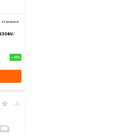
 standard
S308U/