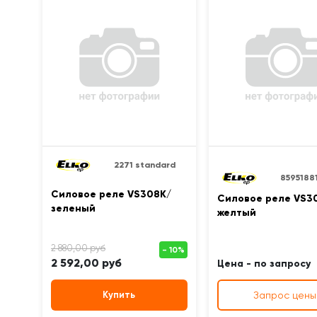
2271 standard
8595188
Силовое реле VS308K/
Силовое реле VS3
зеленый
желтый
2 592,00 руб
Цена - по запросу
Купить
Запрос цены