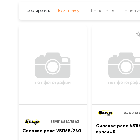
Сортировка:
По индексу
По цене
По назв
2460 st
8595188147543
Силовое реле VS11
Силовое реле VS116B/230
красный