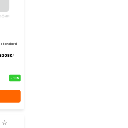
 standard
S308K/