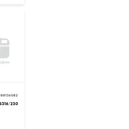
188136082
S316/230