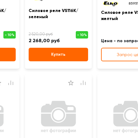
8595
6K/
Силовое реле VS116K/
Силовое реле V
зеленый
желтый
2 268,00 руб
Цена - по запро
Купить
Запрос ц