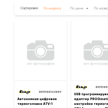
Сортировка:
По индексу
По цене
По назв
8595188
8595188160889
USB программируе
Автономная цифровая
адаптер PROGmati
термоголовка ATV-1
настройки термог