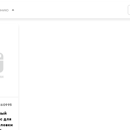
анию
160995
мый
c для
оловки