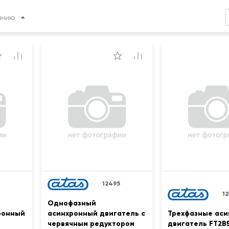
анию
12495
12
Однофазный
ронный
асинхронный двигатель с
Трехфазные ас
червячным редуктором
двигатель FT2B