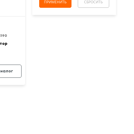
3190
тор
аналог