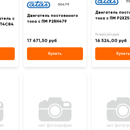
5
50479
Двигатель пост
Двигатель постоянного
тока с ПМ P2XZ
тель с
тока с ПМ P2RH479
CT4C84
17 671,50 руб
16 524,00 руб
Купить
Купить