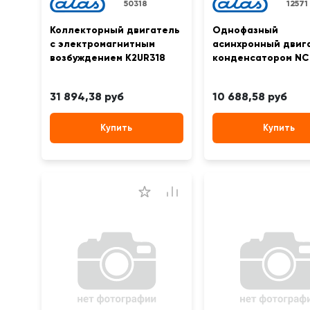
50318
12571
Коллекторный двигатель
Однофазный
с электромагнитным
асинхронный двига
возбуждением K2UR318
конденсатором N
31 894,38 руб
10 688,58 руб
Купить
Купить