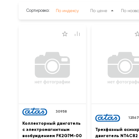
Сортировка:
По индексу
По цене
По назв
30958
12567
Коллекторный двигатель
с электромагнитным
Трехфазный асинх
возбуждением FK2G7M-00
двигатель NT4C82