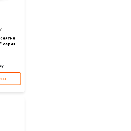
41
 снятия
F серия
су
ены