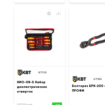
87130
67356
НИО-08-S Набор
Болторез БРК-200 
диэлектрических
ПРОФИ
отверток