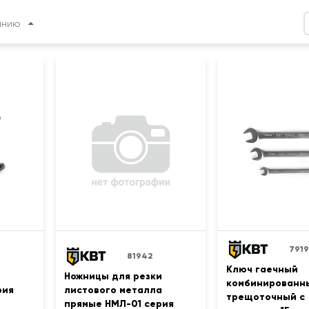
анию
791
81942
Ключ гаечный
Ножницы для резки
комбинированн
рия
листового металла
трещоточный с
прямые НМЛ-01 серия