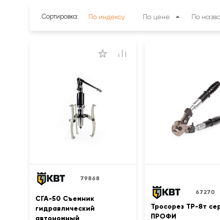
Сортировка:
По индексу
По цене
По назв
79868
67270
СГА-50 Съемник
Тросорез ТР-8т се
гидравлический
ПРОФИ
автономный