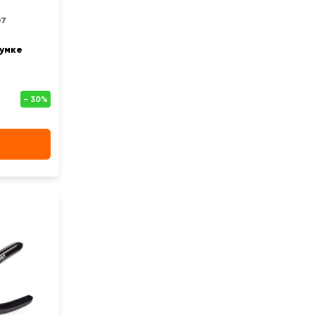
07
умке