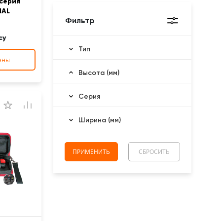
 серия
NAL
Фильтр
су
Тип
ены
Высота (мм)
Серия
Ширина (мм)