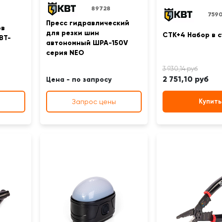
89728
759
Пресс гидравлический
ов
для резки шин
СТК+4 Набор в с
BT-
автономный ШРА-150V
серия NEO
2 751,10 руб
Цена - по запросу
Запрос цены
Купить