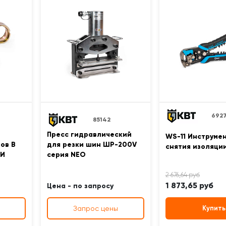
692
85142
Пресс гидравлический
WS-11 Инструме
ов B
для резки шин ШР-200V
снятия изоляци
ФИ
серия NEO
1 873,65 руб
Цена - по запросу
Запрос цены
Купить