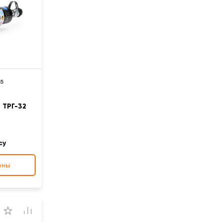
5
 ТРГ-32
су
ены