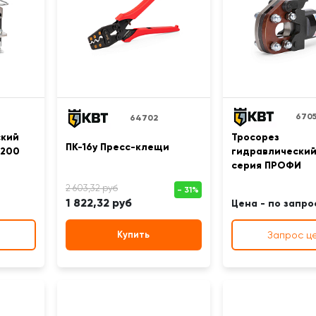
6705
64702
ский
Тросорез
ПК-16у Пресс-клещи
-200
гидравлический
серия ПРОФИ
1 822,32 руб
Цена - по запро
Купить
Запрос ц