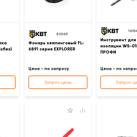
1015
82065
Инструмент для
ика
Фонарь кемпинговый FL-
изоляции WS-01
sflex)
6891 серия EXPLORER
ПРОФИ
Цена - по запросу
Цена - по запро
Запрос цены
Запрос ц