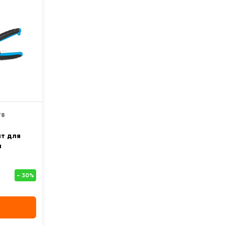
78
нт для
и