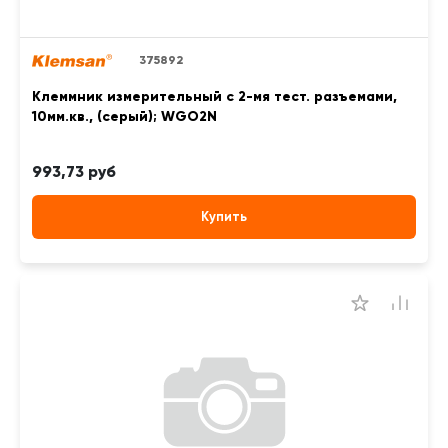
375892
Клеммник измерительный с 2-мя тест. разъемами,
10мм.кв., (серый); WGO2N
993,73 руб
Купить