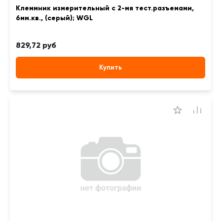
Клеммник измерительный с 2-мя тест.разъемами,
6мм.кв., (серый); WGL
829,72 руб
Купить