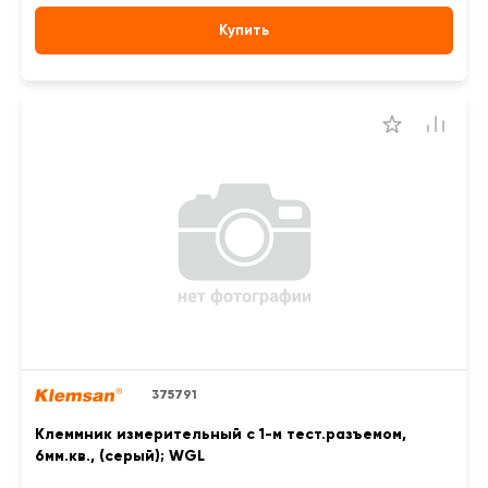
Купить
375791
Клеммник измерительный с 1-м тест.разъемом,
6мм.кв., (серый); WGL