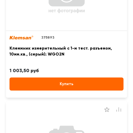
375893
Клеммник измерительный с 1-м тест. разъемом,
10мм.кв., (серый); WGO2N
1 003,50 руб
Купить