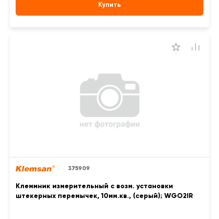
Купить
375909
Клеммник измерительный с возм. установки
штекерных перемычек, 10мм.кв., (серый); WGO2IR