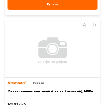
Купить
304432
Миниклеммник винтовой 4 мм.кв. (зеленый); MVK4
161,97 руб