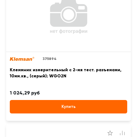
375894
Клеммник измерительный с 2-мя тест. разъемами,
10мм.кв., (серый); WGO2N
1 024,29 руб
Купить