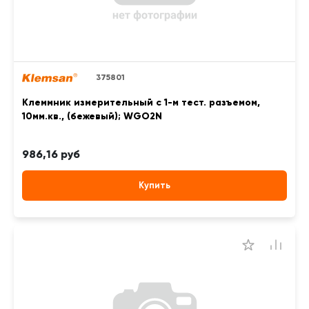
375801
Клеммник измерительный с 1-м тест. разъемом,
10мм.кв., (бежевый); WGO2N
986,16 руб
Купить