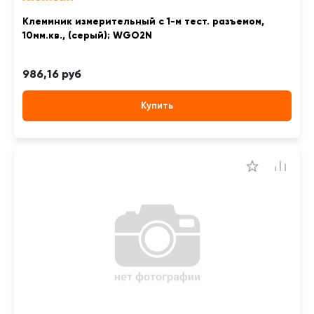
Клеммник измерительный с 1-м тест. разъемом,
10мм.кв., (серый); WGO2N
986,16 руб
Купить