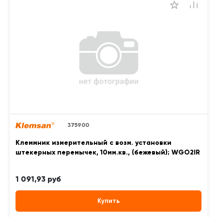
375900
Клеммник измерительный с возм. установки
штекерных перемычек, 10мм.кв., (бежевый); WGO2IR
1 091,93 руб
Купить