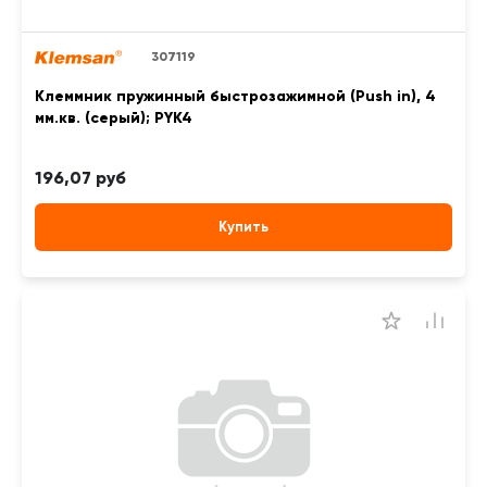
307119
Клеммник пружинный быстрозажимной (Push in), 4
мм.кв. (серый); PYK4
196,07 руб
Купить