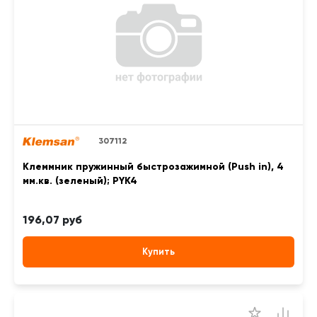
307112
Клеммник пружинный быстрозажимной (Push in), 4
мм.кв. (зеленый); PYK4
196,07 руб
Купить