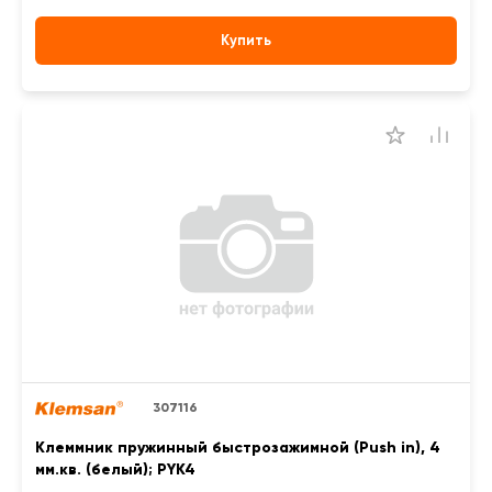
Купить
307116
Клеммник пружинный быстрозажимной (Push in), 4
мм.кв. (белый); PYK4