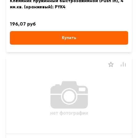
Клеммник пружинный быстрозажимной (Push in), 4
мм.кв. (оранжевый); PYK4
196,07 руб
Купить