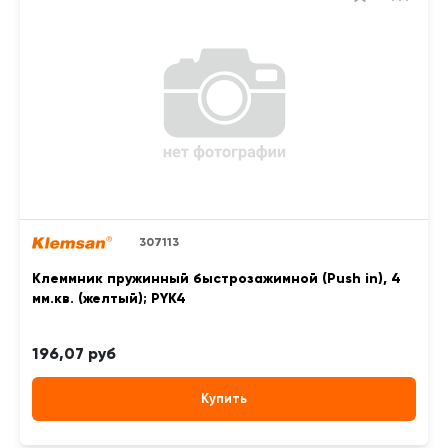
307113
Клеммник пружинный быстрозажимной (Push in), 4
мм.кв. (желтый); PYK4
196,07 руб
Купить