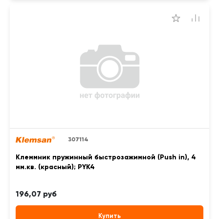
307114
Клеммник пружинный быстрозажимной (Push in), 4
мм.кв. (красный); PYK4
196,07 руб
Купить