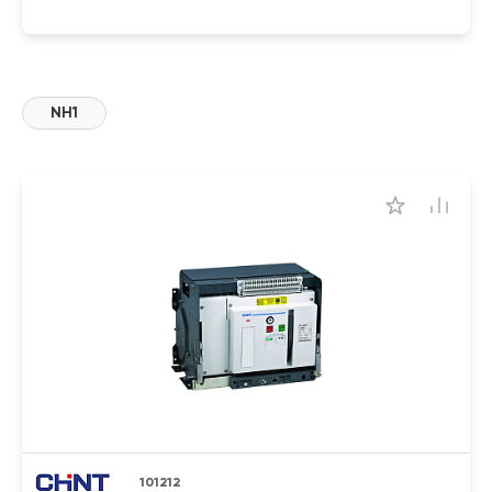
NH1
101212