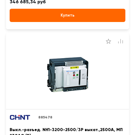
346 685,34 руб
Купить
885478
Выкл.-разъед. NH1-3200-2500/3P выкат.,2500А, МП