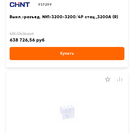
937299
Выкл.-разъед. NH1-3200-3200/4P стац.,3200А (R)
638 726,56 руб
Купить