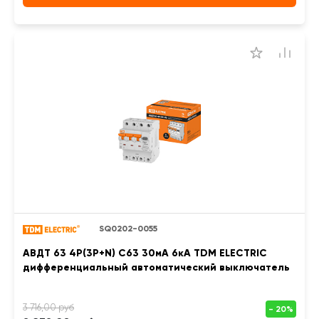
SQ0202-0055
АВДТ 63 4P(3Р+N) C63 30мА 6кА TDM ELECTRIC
дифференциальный автоматический выключатель