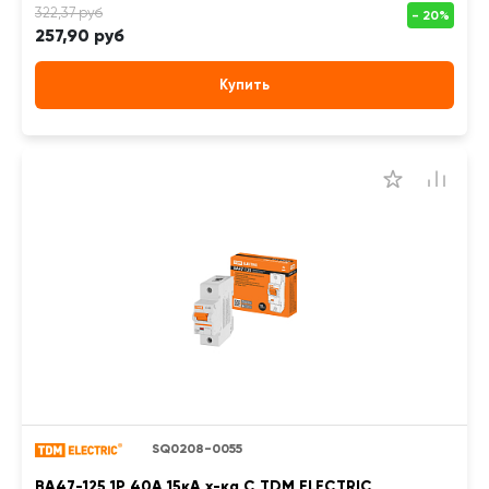
257,90 руб
Купить
SQ0208-0055
ВА47-125 1Р 40А 15кА х-ка С TDM ELECTRIC