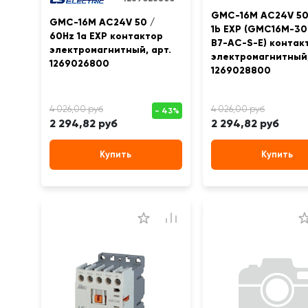
GMC-16M AC24V 50
GMC-16M AC24V 50 /
1b EXP (GMC16M-30
60Hz 1a EXP контактор
B7-AC-S-E) контак
электромагнитный, арт.
электромагнитный,
1269026800
1269028800
2 294,82 руб
2 294,82 руб
Купить
Купить