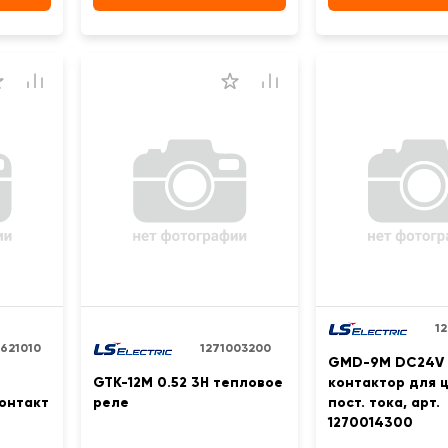
1
621010
1271003200
GMD-9M DC24V 
GTK-12M 0.52 3H тепловое
контактор для 
онтакт
реле
пост. тока, арт.
1270014300