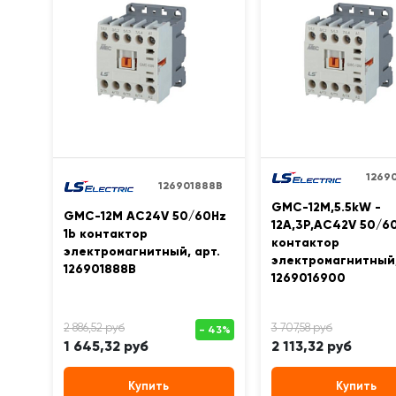
1269
126901888B
GMC-12M,5.5kW -
GMC-12M AC24V 50/60Hz
12A,3Р,AC42V 50/60
1b контактор
контактор
электромагнитный, арт.
электромагнитный,
126901888B
1269016900
1 645,32 руб
2 113,32 руб
Купить
Купить