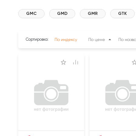
GMC
GMD
GMR
GTK
Сортировка:
По индексу
По цене
По назв