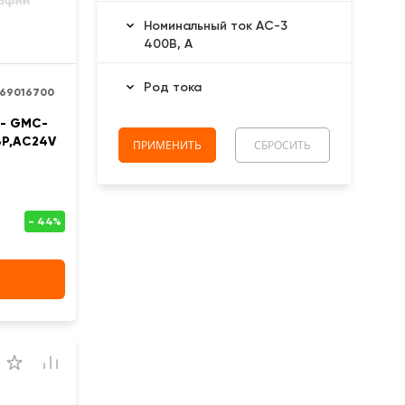
Номинальный ток АС-3
400В, А
Род тока
269016700
 - GMC-
,3Р,AC24V