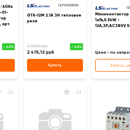
1271003500
/60Hz
1
-01-
Миниконтактор 
GTK-12M 2.1A 3H тепловое
тор
1a1b,5.5kW -
реле
 арт.
12A,3Р,AC380V 
2 415,12 руб
Цена - по запро
Купить
Запрос ц