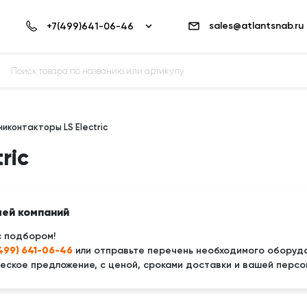
sales@atlantsnab.ru
никонтакторы LS Electric
ric
лей компаний
с подбором!
(499) 641-06-46
или отправьте перечень необходимого оборудо
ское предложение, с ценой, сроками доставки и вашей персо