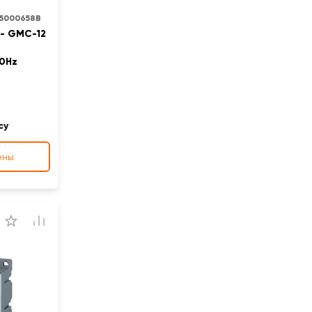
25000658B
- GMC-12
50Hz
су
ены