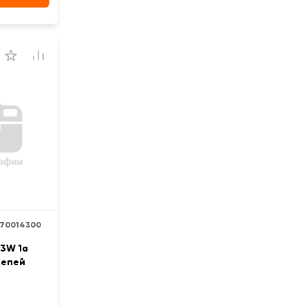
270014300
3W 1a
цепей