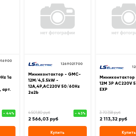
016900
1269021700
1
Миниконтактор - GMC-
Hz 1a
Миниконтактор
12M/4,5.5kW -
12M 3Р AC220V 5
12A,4Р,AC220V 50/60Hz
 арт.
EXP
2a2b
2 566,03 руб
2 113,32 руб
Купить
Купить