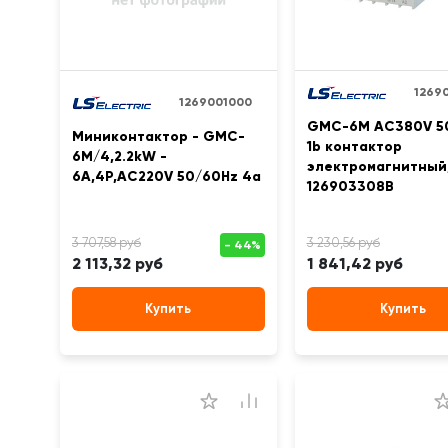
1269
1269001000
GMC-6M AC380V 5
Миниконтактор - GMC-
1b контактор
6M/4,2.2kW -
электромагнитный,
6A,4P,AC220V 50/60Hz 4a
126903308B
2 113,32 руб
1 841,42 руб
Купить
Купить