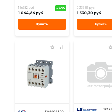
1 064,66 руб
1 330,30 руб
Купить
Купить
1269
1269026800