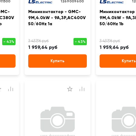
11500
1269009600
1
GMC-
Миниконтактор - GMC-
Миниконтактор
AC380V
9M,4.0kW - 9A,3Р,AC400V
9M,4.0kW - 9A,
b
50/60Hz 1a
50/60Hz 1b
1 959,64 руб
1 959,64 руб
Купить
Купить