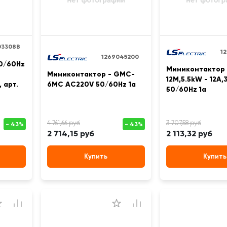
03308B
1
1269045200
0/60Hz
Миниконтактор
Миниконтактор - GMC-
12M,5.5kW - 12A
 арт.
6MC AC220V 50/60Hz 1a
50/60Hz 1a
2 714,15 руб
2 113,32 руб
Купить
Купить