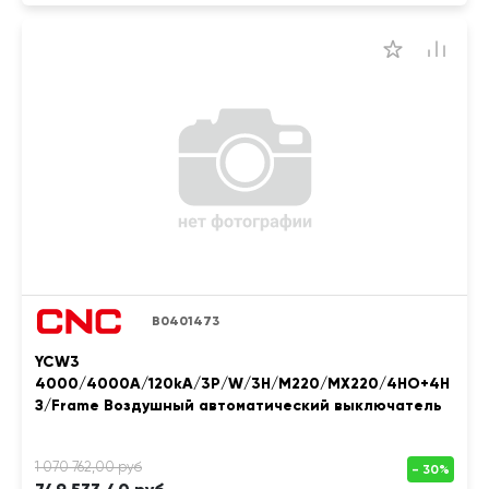
B0401473
YCW3
4000/4000A/120kA/3P/W/3H/M220/MX220/4НО+4Н
З/Frame Воздушный автоматический выключатель