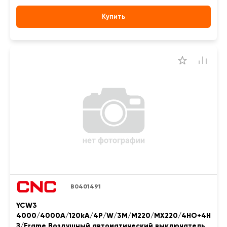
Купить
B0401491
YCW3
4000/4000A/120kA/4P/W/3M/M220/MX220/4НО+4Н
З/Frame Воздушный автоматический выключатель