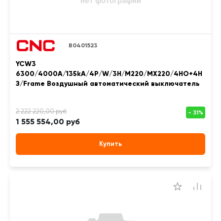
B0401523
YCW3
6300/4000A/135kA/4P/W/3H/M220/MX220/4НО+4Н
З/Frame Воздушный автоматический выключатель
1 555 554,00 руб
Купить