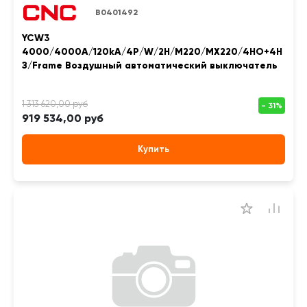
B0401492
YCW3
4000/4000A/120kA/4P/W/2H/M220/MX220/4НО+4Н
З/Frame Воздушный автоматический выключатель
919 534,00 руб
Купить