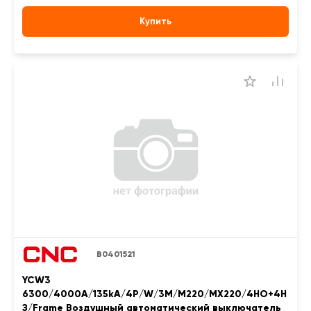
Купить
B0401521
YCW3
6300/4000A/135kA/4P/W/3M/M220/MX220/4НО+4Н
З/Frame Воздушный автоматический выключатель