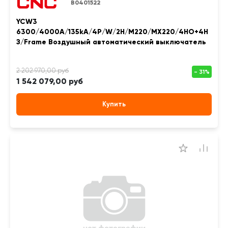
B0401522
YCW3
6300/4000A/135kA/4P/W/2H/M220/MX220/4НО+4Н
З/Frame Воздушный автоматический выключатель
1 542 079,00 руб
Купить