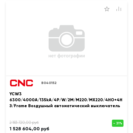
B040152
YCW3
6300/4000A/135kA/4P/W/2M/M220/MX220/4НО+4Н
З/Frame Воздушный автоматический выключатель
1 528 604,00 руб