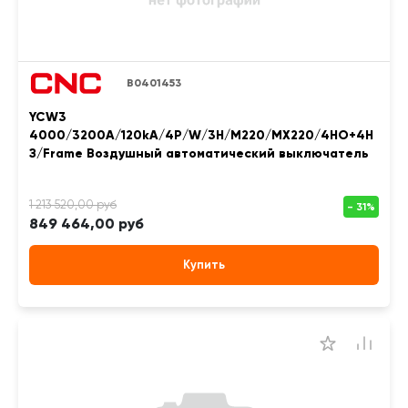
B0401453
YCW3
4000/3200A/120kA/4P/W/3H/M220/MX220/4НО+4Н
З/Frame Воздушный автоматический выключатель
849 464,00 руб
Купить