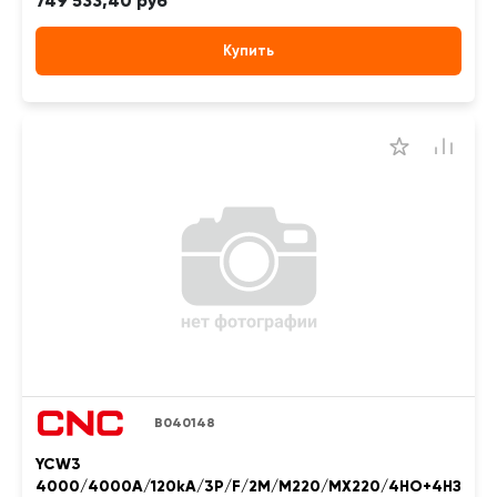
749 533,40 руб
Купить
B040148
YCW3
4000/4000A/120kA/3P/F/2M/M220/MX220/4НО+4НЗ