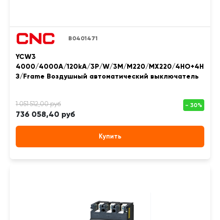
B0401471
YCW3
4000/4000A/120kA/3P/W/3M/M220/MX220/4НО+4Н
З/Frame Воздушный автоматический выключатель
736 058,40 руб
Купить