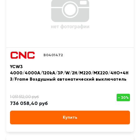
B0401472
YCW3
4000/4000A/120kA/3P/W/2H/M220/MX220/4НО+4Н
З/Frame Воздушный автоматический выключатель
736 058,40 руб
Купить