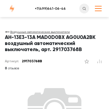
Атлантснаб
Воздушные автоматические выключатели
AH-13E3-13A MAD0D0BX AG0U0A2BK
воздушный автоматический
выключатель, арт. 291703768B
Артикул:
291703768B