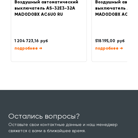
Воздушный автоматический
Воздушный автома
выключатель AS-32E3-32A
выключатель AN-1
MAD0D0BX AC6U0 RU
MAD0D0BX AC6U0
1 204 723,16 руб
518 195,00 руб
➜
➜
Остались вопросы?
Оставьте свои контактные данные и наш менеджер
свяжется с вами в ближайшее время.