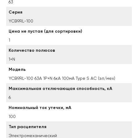
63
Серия
YCB9RL-100
Цена не пустая (для сортировки)
1
Количество полюсов
1+N
Модель
YCB9RL-100 63A 1P+N 6кА 100мА Type S AC (эл/мех)
Максимальная отключающая способность, кА
6
Номинальный ток утечки, мА
100
Тип расцепителя
Электромеханический