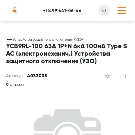
Атлантснаб
Устройства защитного отключения (УЗО)
YCB9RL-100 63A 1P+N 6кА 100мА Type S
AC (электромеханич.) Устройства
защитного отключения (УЗО)
Артикул:
A033038