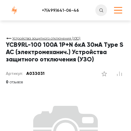
Атлантснаб
Устройства защитного отключения (УЗО)
YCB9RL-100 100A 1P+N 6кА 30мА Type S
AC (электромеханич.) Устройства
защитного отключения (УЗО)
Артикул:
A033031