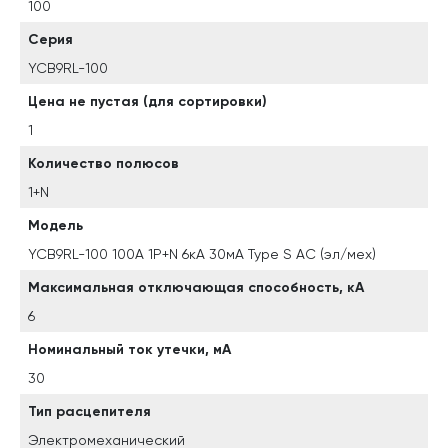
100
Серия
YCB9RL-100
Цена не пустая (для сортировки)
1
Количество полюсов
1+N
Модель
YCB9RL-100 100A 1P+N 6кА 30мА Type S AC (эл/мех)
Максимальная отключающая способность, кА
6
Номинальный ток утечки, мА
30
Тип расцепителя
Электромеханический