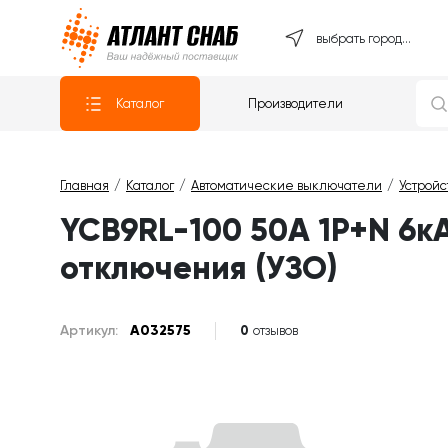
Атлантснаб
выбрать город...
Каталог
Производители
Главная
Каталог
Автоматические выключатели
Устройс
YCB9RL-100 50А 1P+N 6к
отключения (УЗО)
Артикул:
A032575