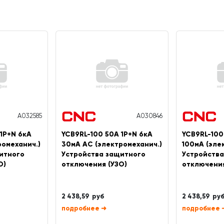
A032585
A030846
1P+N 6кА
YCB9RL-100 50А 1P+N 6кА
YCB9RL-100
ромеханич.)
30мА AC (электромеханич.)
100мА (эле
итного
Устройства защитного
Устройств
О)
отключения (УЗО)
отключения
2 438,59 руб
2 438,59 ру
➜