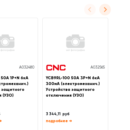
A032480
A032565
 50А 1P+N 6кА
YCB9RL-100 50А 3P+N 6кА
YCB9RL
ктромеханич.)
300мА (электромеханич.)
300мА
а защитного
Устройства защитного
Устро
 (УЗО)
отключения (УЗО)
отклю
б
3 344,11 руб
2 438,
➜
➜