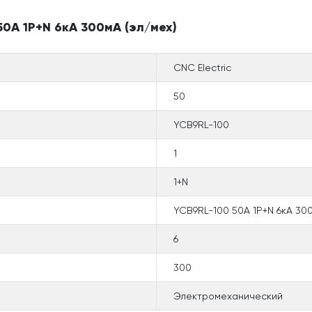
0А 1P+N 6кА 300мА (эл/мех)
CNC Electric
50
YCB9RL-100
1
1+N
YCB9RL-100 50А 1P+N 6кА 300
6
300
Электромеханический