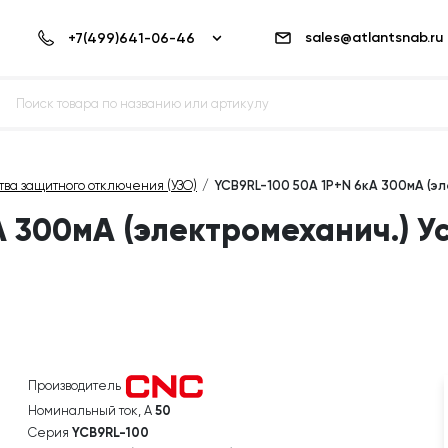
sales@atlantsnab.ru
тва защитного отключения (УЗО)
YCB9RL-100 50А 1P+N 6кА 300мА (э
А 300мА (электромеханич.) У
Производитель
Номинальный ток, А
50
Серия
YCB9RL-100