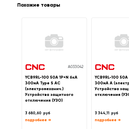
Похожие товары
A033042
YCB9RL-100 50A 1P+N 6кА
YCB9RL-100 50А 
300мА Type S AC
300мА A (элект
(электромеханич.)
Устройства защ
Устройства защитного
отключения (УЗ
отключения (УЗО)
3 680,60 руб
3 344,11 руб
➜
➜