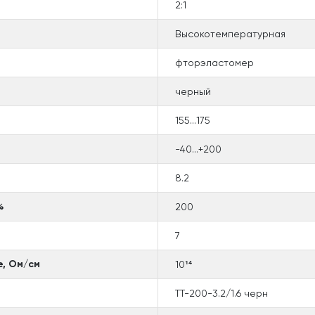
2:1
Высокотемпературная
фторэластомер
черный
155...175
-40...+200
8.2
%
200
7
е, Ом/см
10¹⁴
ТТ-200-3.2/1.6 черн