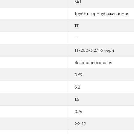
КВТ
Трубка термоусаживаемая
ТТ
—
ТТ-200-3.2/1.6 черн
без клеевого слоя
0.69
3.2
1.6
0.76
2.9-1.9