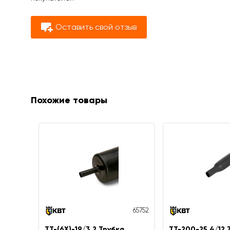
Оставить свой отзыв
Похожие товары
65752
ТТ-(6Х)-19/3.2 Трубка
ТТ-200-25.4/12.