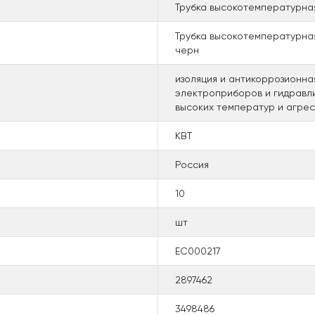
Трубка высокотемпературн
Трубка высокотемпературна
черн
изоляция и антикоррозионна
электроприборов и гидравли
высоких температур и агре
КВТ
Россия
10
шт
EC000217
2897462
3498486