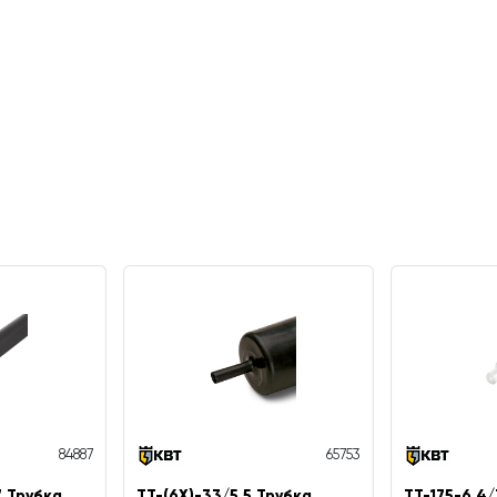
84887
65753
7 Трубка
ТТ-(6Х)-33/5.5 Трубка
ТТ-175-6.4/