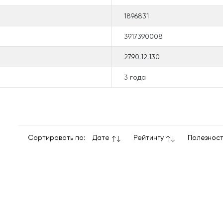
1896831
3917390008
27.90.12.130
3 года
Сортировать по:
Дате
Рейтингу
Полезнос