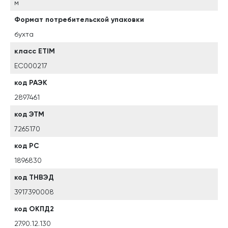
м
Формат потребительской упаковки
бухта
класс ETIM
EC000217
код РАЭК
2897461
код ЭТМ
7265170
код РС
1896830
код ТНВЭД
3917390008
код ОКПД2
27.90.12.130