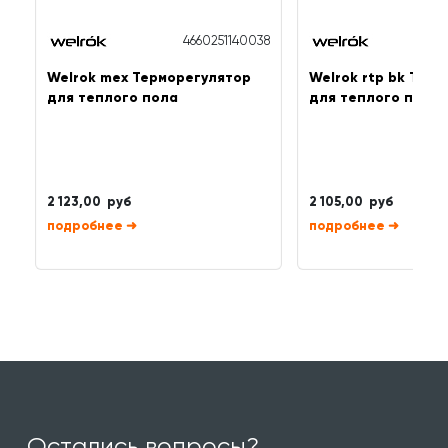
4660251140038
Welrok mex Терморегулятор
Welrok rtp bk Тер
для теплого пола
для теплого пола
2 123,00 руб
2 105,00 руб
➜
➜
Остались вопросы?