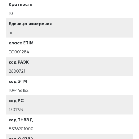
Кратность
10
Единица измерения
шт
класс ETIM
EC001284
код РАЭК
2680721
код ЭТМ
109446162
код РС
1701193
код ТНВЭД
8536901000