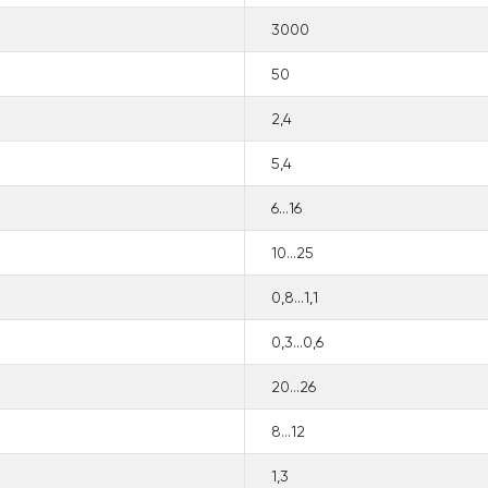
3000
50
2,4
5,4
6...16
10...25
0,8...1,1
0,3...0,6
20...26
8...12
1,3