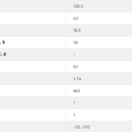
128.0
40
18.5
, В
36
, В
-
60
≤ 1,4
660
1
1
-25...+50