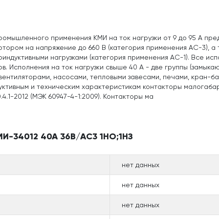
мышленного применения КМИ на ток нагрузки от 9 до 95 А пред
тором на напряжение до 660 В (категория применения АС-3), а
ндуктивными нагрузками (категория применения АС-1). Все испо
. Исполнения на ток нагрузки свыше 40 А - две группы (замык
ентиляторами, насосами, тепловыми завесами, печами, кран-ба
труктивным и техническим характеристикам контакторы малогаб
.1-2012 (МЭК 60947-4-1:2009). Контакторы ма
МИ-34012 40А 36В/АС3 1НО;1НЗ
нет данных
нет данных
нет данных