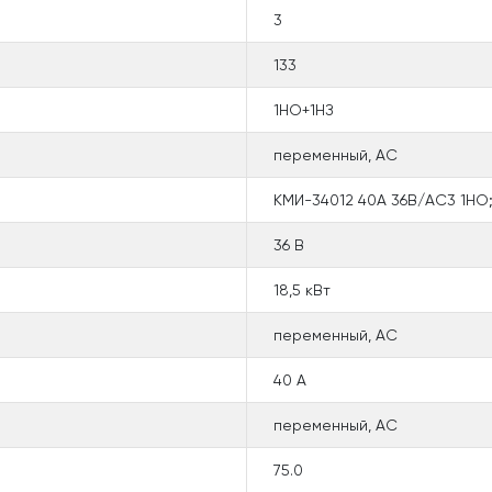
3
133
1НО+1НЗ
переменный, АС
КМИ-34012 40А 36В/АС3 1НО;
36 В
18,5 кВт
переменный, АС
40 А
переменный, АС
75.0