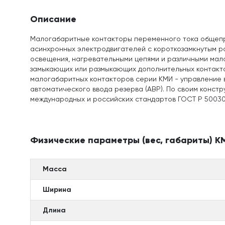
Описание
Малогабаритные контакторы переменного тока общепро
асинхронных электродвигателей с короткозамкнутым ро
освещения, нагревательными цепями и различными малои
замыкающих или размыкающих дополнительных контактов
малогабаритных контакторов серии КМИ - управление в
автоматического ввода резерва (АВР). По своим конс
международных и российских стандартов ГОСТ Р 50030.4
Физические параметры (вес, габариты) К
Масса
Ширина
Длина