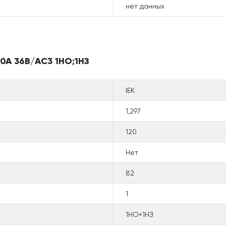
нет данных
0А 36В/АС3 1НО;1НЗ
IEK
1,297
120
Нет
82
1
1НО+1НЗ