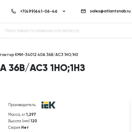
sales@atlantsnab.ru
тактор КМИ-34012 40А 36В/АС3 1НО;1НЗ
А 36В/АС3 1НО;1НЗ
Производитель
Масса, кг
1,297
Высота (мм)
120
Серия
Нет