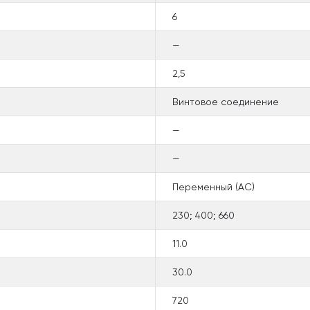
6
—
2,5
Винтовое соединение
—
—
Переменный (AC)
230; 400; 660
11.0
30.0
720