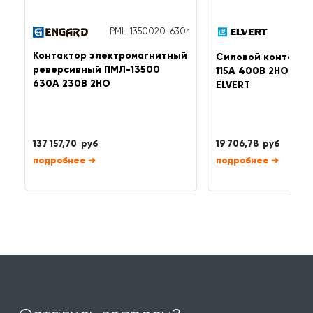
PML-1350020-630r
eT
Контактор электромагнитный
Силовой контакто
реверсивный ПМЛ-13500
115A 400B 2НО ре
630A 230B 2НО
ELVERT
137 157,70 руб
19 706,78 руб
➜
➜