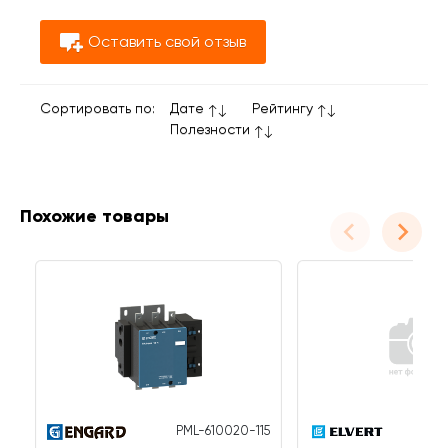
Оставить свой отзыв
Сортировать по:
Дате
Рейтингу
Полезности
Похожие товары
PML-610020-115
eT