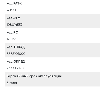
код РАЭК
2683181
код ЭТМ
108014557
код РС
1701445
код ТНВЭД
8536901000
код ОКПД2
27.33.13.120
Гарантийный срок эксплуатации
3 года