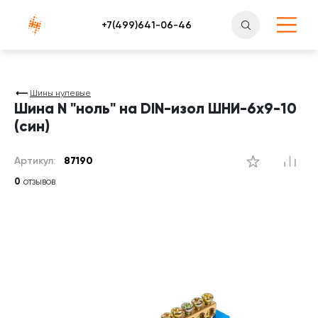
Атлантснаб
Шины нулевые
Шина N "ноль" на DIN-изол ШНИ-6х9-10
(син)
Артикул:
87190