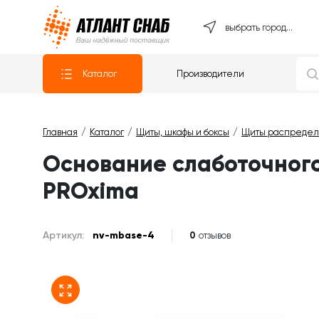
Атлантснаб
выбрать город...
Каталог
Производители
Главная
Каталог
Щиты, шкафы и боксы
Щиты распредел
Основание слаботочного 
PROxima
Артикул:
nv-mbase-4