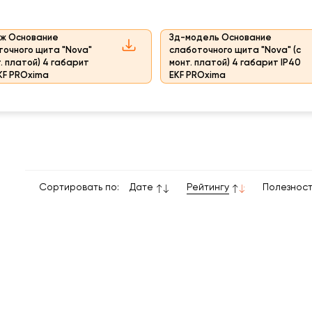
ж Основание
Зд-модель Основание
точного щита "Nova"
слаботочного щита "Nova" (с
т. платой) 4 габарит
монт. платой) 4 габарит IP40
KF PROxima
EKF PROxima
Сортировать по:
Дате
Рейтингу
Полезнос