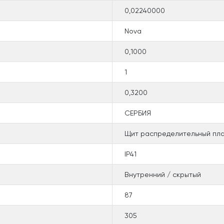
0,02240000
Nova
0,1000
1
0,3200
СЕРБИЯ
Щит распределительный плас
IP41
Внутренний / скрытый
87
305