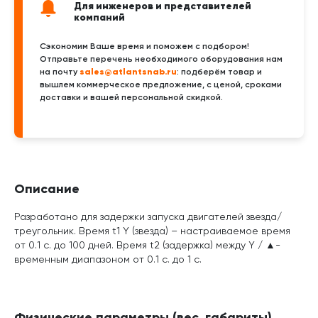
Для инженеров и представителей
компаний
Сэкономим Ваше время и поможем с подбором!
Отправьте перечень необходимого оборудования нам
sales@atlantsnab.ru
на почту
: подберём товар и
вышлем коммерческое предложение, с ценой, сроками
доставки и вашей персональной скидкой.
Описание
Разработано для задержки запуска двигателей звезда/
треугольник. Время t1 Y (звезда) – настраиваемое время
от 0.1 с. до 100 дней. Время t2 (задержка) между Y / ▲-
временным диапазоном от 0.1 с. до 1 с.
Физические параметры (вес, габариты)