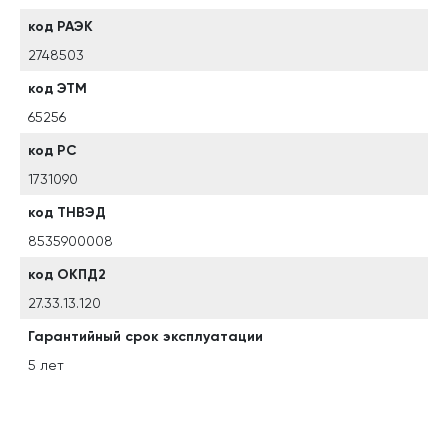
код РАЭК
2748503
код ЭТМ
65256
код РС
1731090
код ТНВЭД
8535900008
код ОКПД2
27.33.13.120
Гарантийный срок эксплуатации
5 лет