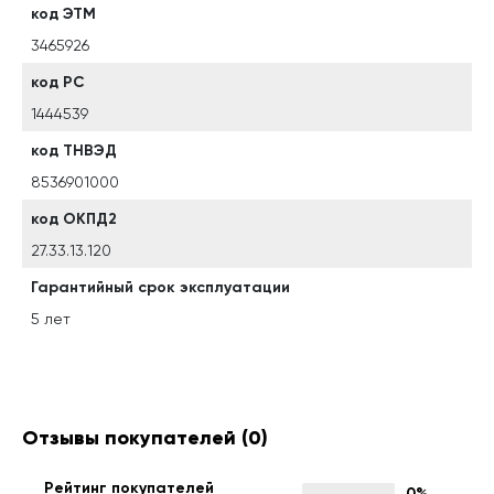
код ЭТМ
3465926
код РС
1444539
код ТНВЭД
8536901000
код ОКПД2
27.33.13.120
Гарантийный срок эксплуатации
5 лет
Отзывы покупателей
(0)
Рейтинг покупателей
0%