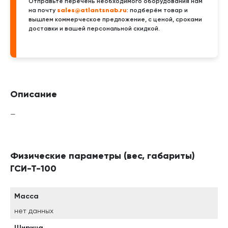
Отправьте перечень необходимого оборудования нам
sales@atlantsnab.ru
на почту
: подберём товар и
вышлем коммерческое предложение, с ценой, сроками
доставки и вашей персональной скидкой.
Описание
—
Физические параметры (вес, габариты)
ГСИ-Т-100
Масса
нет данных
Ширина