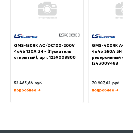
1239008800
GMS-150RK AC/DC100-200V
GMS-400RK AC/DC
4a4b 130A 3H - (Пускатель
4a4b 350A 3H - (П
открытый), арт. 1239008800
реверсивный откры
124300948B
52 463,66 руб
70 907,62 руб
➜
➜