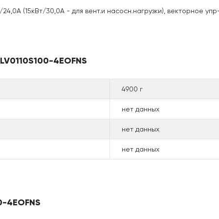
24,0А (15кВт/30,0А - для вент.и насосн.нагрузки), векторное упр-
SLV0110S100-4EOFNS
4900 г
нет данных
нет данных
нет данных
00-4EOFNS