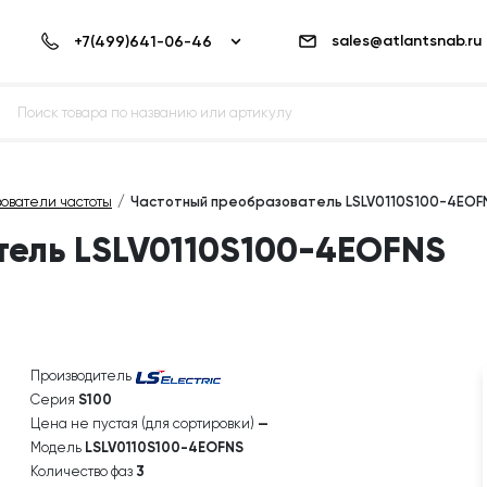
sales@atlantsnab.ru
ователи частоты
Частотный преобразователь LSLV0110S100-4EOF
тель LSLV0110S100-4EOFNS
Производитель
Серия
S100
Цена не пустая (для сортировки)
—
Модель
LSLV0110S100-4EOFNS
Количество фаз
3