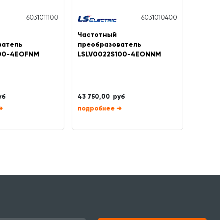
6031011100
6031010400
Частотный
Часто
ватель
преобразователь
преоб
100-4EOFNM
LSLV0022S100-4EONNM
LSLV0
уб
43 750,00 руб
294 44
➜
➜