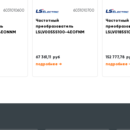
6031010600
6031010700
Частотный
Частотный
ль
преобразователь
преобразо
4EONNM
LSLV0055S100-4EOFNM
LSLV0185S
67 361,11 руб
152 777,78 р
➜