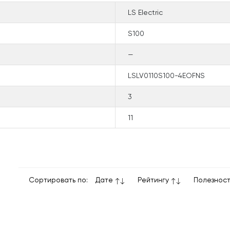
LS Electric
S100
—
LSLV0110S100-4EOFNS
3
11
Сортировать по:
Дате
Рейтингу
Полезнос