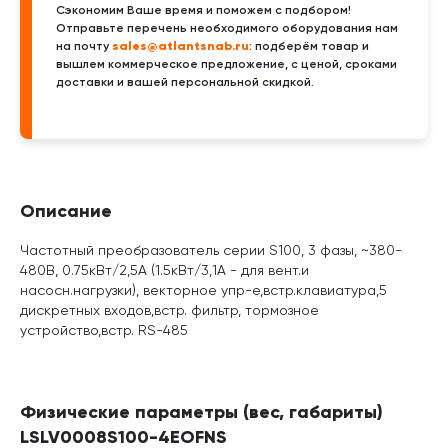
Сэкономим Ваше время и поможем с подбором!
Отправьте перечень необходимого оборудования нам
sales@atlantsnab.ru
на почту
: подберём товар и
вышлем коммерческое предложение, с ценой, сроками
доставки и вашей персональной скидкой.
Описание
Частотный преобразователь серии S100, 3 фазы, ~380-
480В, 0.75кВт/2,5A (1.5кВт/3,1A - для вент.и
насосн.нагрузки), векторное упр-е,встр.клавиатура,5
дискретных входов,встр. фильтр, тормозное
устройство,встр. RS-485
Физические параметры (вес, габариты)
LSLV0008S100-4EOFNS