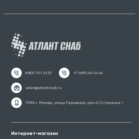
111394 г. Москва, улица Перовская, дом 61/2 строение 1
Интернет-магазин