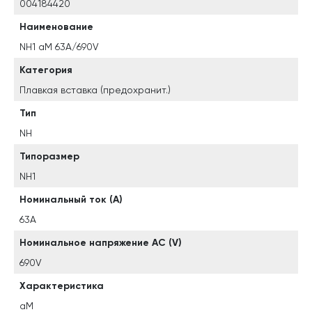
004184420
Наименование
NH1 aM 63A/690V
Категория
Плавкая вставка (предохранит.)
Тип
NH
Типоразмер
NH1
Номинальный ток (A)
63A
Номинальное напряжение AC (V)
690V
Характеристика
aM