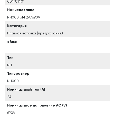
004181401
Наименование
NH000 aM 2A/690V
Категория
Плавкая вставка (предохранит.)
efuse
1
Тип
NH
Типоразмер
NH000
Номинальный ток (A)
2A
Номинальное напряжение AC (V)
690V