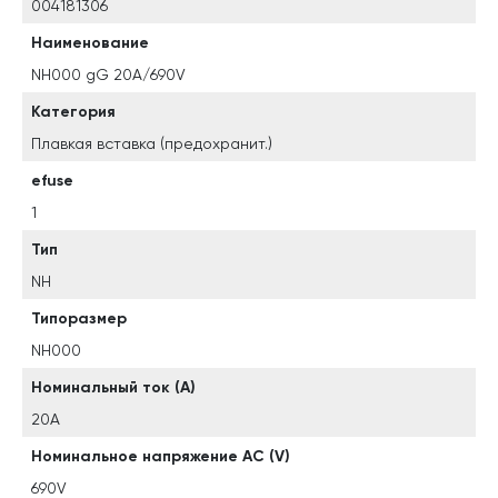
004181306
Наименование
NH000 gG 20A/690V
Категория
Плавкая вставка (предохранит.)
efuse
1
Тип
NH
Типоразмер
NH000
Номинальный ток (A)
20A
Номинальное напряжение AC (V)
690V