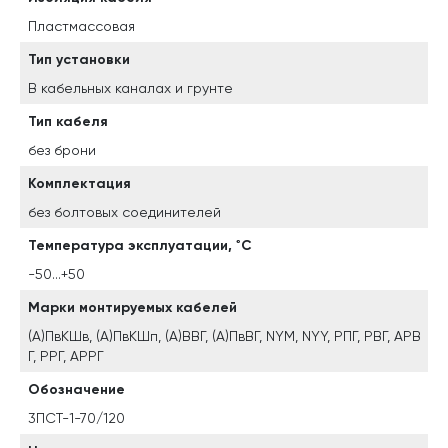
Пластмассовая
Тип установки
В кабельных каналах и грунте
Тип кабеля
без брони
Комплектация
без болтовых соединителей
Температура эксплуатации, ˚С
-50...+50
Марки монтируемых кабелей
(А)ПвКШв, (А)ПвКШп, (А)ВВГ, (А)ПвВГ, NYM, NYY, РПГ, РВГ, АРВ
Г, РРГ, АРРГ
Обозначение
3ПСТ-1-70/120