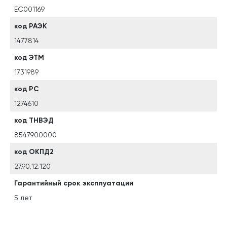
EC001169
код РАЭК
1477814
код ЭТМ
1731989
код РС
1274610
код ТНВЭД
8547900000
код ОКПД2
27.90.12.120
Гарантийный срок эксплуатации
5 лет