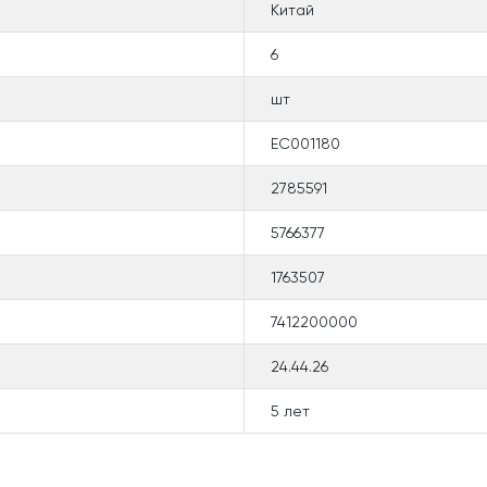
Китай
6
шт
EC001180
2785591
5766377
1763507
7412200000
24.44.26
5 лет