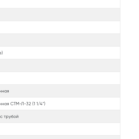
е)
нная
ая СТМ-Л-32 (1 1/4")
с трубой