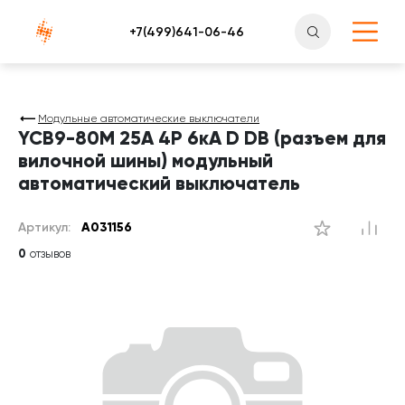
Атлантснаб
Модульные автоматические выключатели
YCB9-80M 25А 4P 6кА D DB (разъем для
вилочной шины) модульный
автоматический выключатель
Артикул:
A031156