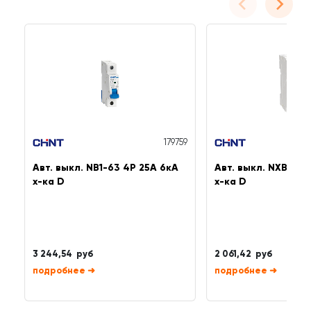
179759
Авт. выкл. NB1-63 4P 25A 6кА
Авт. выкл. NXB-63 
х-ка D
х-ка D
3 244,54 руб
2 061,42 руб
➜
➜