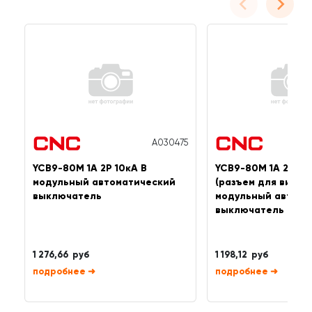
A030475
YCB9-80M 1А 2P 10кА B
YCB9-80M 1А 2P 6к
модульный автоматический
(разъем для вилоч
выключатель
модульный автома
выключатель
1 276,66 руб
1 198,12 руб
➜
➜