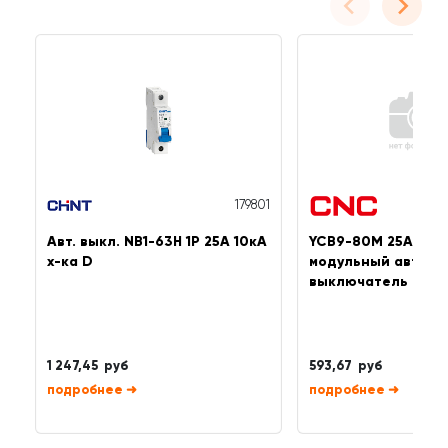
179801
Авт. выкл. NB1-63H 1P 25A 10кА
YCB9-80M 25А 1P 1
х-ка D
модульный автома
выключатель
1 247,45 руб
593,67 руб
➜
➜