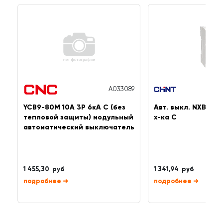
A033089
YCB9-80M 10A 3P 6кА C (без
Авт. выкл. NXB-63 
тепловой защиты) модульный
х-ка C
автоматический выключатель
1 455,30 руб
1 341,94 руб
➜
➜