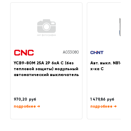
A033080
YCB9-80M 25A 2P 6кА C (без
Авт. выкл. NB1-63 
тепловой защиты) модульный
х-ка C
автоматический выключатель
970,20 руб
1 479,86 руб
➜
➜