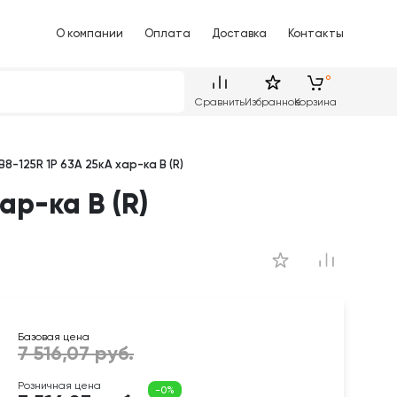
О компании
Оплата
Доставка
Контакты
Сравнить
Избранное
Корзина
-125R 1P 63А 25кА хар-ка B (R)
р-ка B (R)