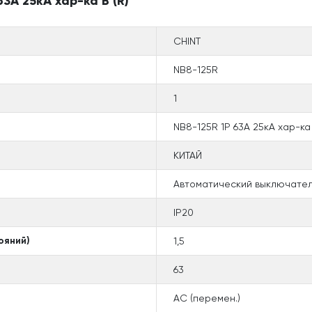
3А 25кА хар-ка B (R)
CHINT
NB8-125R
1
NB8-125R 1P 63А 25кА хар-ка 
КИТАЙ
Автоматический выключател
IP20
ояний)
1,5
63
AC (перемен.)