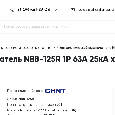
sales@atlantsnab.ru
ные автоматические выключатели
Автоматический выключатель NB8
ель NB8-125R 1P 63А 25кА ха
Производитель (строка)
Серия
NB8-125R
Цена не пустая (для сортировки)
1
Модель
NB8-125R 1P 63А 25кА хар-ка B (R)