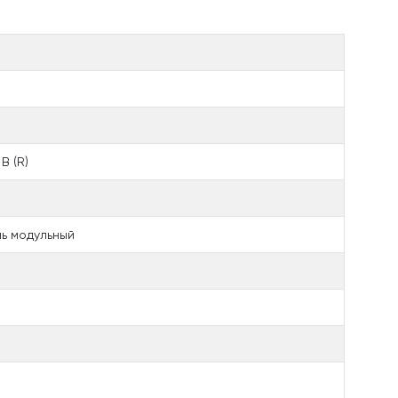
B (R)
ь модульный