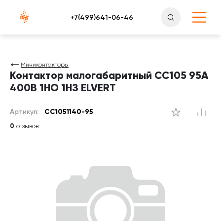
Атлантснаб
Миниконтакторы
Контактор малогабаритный СС105 95A
400В 1НО 1НЗ ELVERT
Артикул:
CC1051140-95