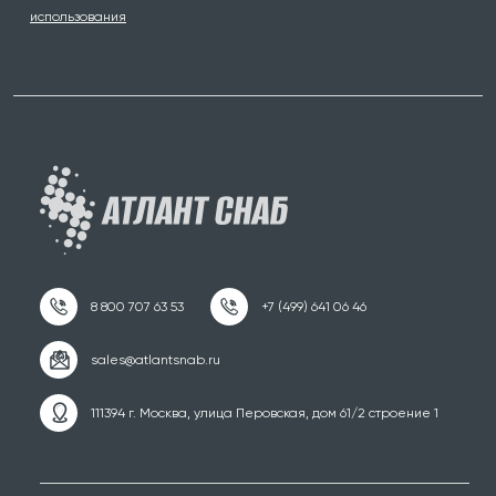
использования
111394 г. Москва, улица Перовская, дом 61/2 строение 1